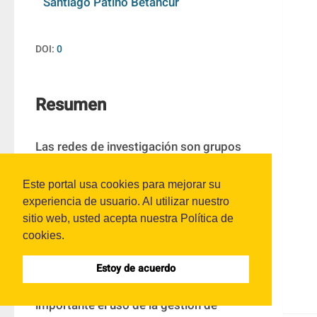
Santiago Patiño Betancur
DOI:
0
Resumen
Las redes de investigación son grupos 
conformados por miembros de 
organizaciones para informar, divulgar y 
Este portal usa cookies para mejorar su
experiencia de usuario. Al utilizar nuestro
cooperar sobre proyectos y resultados de 
sitio web, usted acepta nuestra Política de
investigación. Con las redes se busca la 
cookies.
generación de nuevos conocimientos 
basado en una cultura de colaboración y 
Estoy de acuerdo
desarrollo colectivo. Para lograrlo, es 
importante el uso de la gestión de 