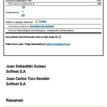
Artículos aceptados
19%
33%
Días para la publicación
2
145
GS
L
Indexado en
WS
Perfiles
Editor y equipo editorial
Tecnológico de Antioquia
Sociedad académica
Editorial
Tecnológico de Antioquia - Institución Universitaria
Para obtener más información sobre un dato, haga clic
Public Facts Label
- Plugin Mantenido por
Public Knowledge Project
Contenido
Juan Sebastián Guisao
principal
Softnet S.A
del
artículo
Juan Carlos Toro Rendón
Softnet S.A
Resumen