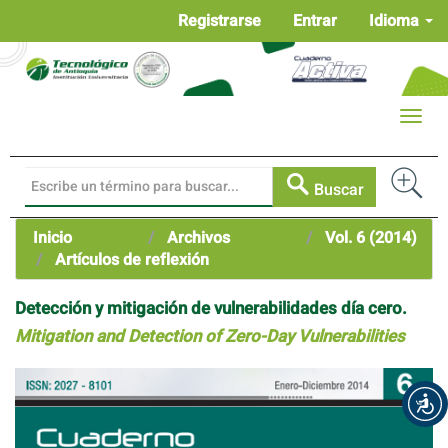
Navegación
Registrarse
Entrar
Idioma
principal
Contenido
principal
Barra
Toggle
lateral
naviga
Buscar
Inicio
Archivos
Vol. 6 (2014)
Artículos de reflexión
Detección y mitigación de vulnerabilidades día cero.
Mitigation and Detection of Zero-Day Vulnerabilities
Barra
lateral
del
artículo