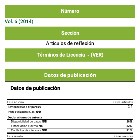
Número
Vol. 6 (2014)
Sección
Artículos de reflexión
Términos de Licencia
(VER)
Datos de publicación
Datos de publicación
Este artículo
Otros artículos
Revisores/as por pares
0
2.4
Perfil evaluadores/as N/D
Declaraciones de autoría
Disponibilidad de datos
N/D
16%
Declaraciones de autoría
Este artículo
Otros artículos
Financiación externa
No
32%
Conflictos de intereses
N/D
11%
Esta revista
Otras revistas