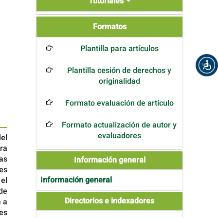
Tutoriales
Formatos
Formatos
Plantilla para artículos
Plantilla cesión de derechos y
originalidad
Formato evaluación de artículo
Formato actualización de autor y
evaluadores
el
ra
as
Información general
nes
Información general
el
de
Directories
Directorios e indexadores
 a
and
es
Indexers