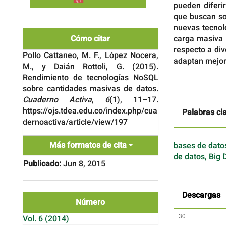
pueden diferi
que buscan sol
nuevas tecnol
Cómo citar
carga masiva 
respecto a div
Pollo Cattaneo, M. F., López Nocera,
adaptan mejor 
M., y Daián Rottoli, G. (2015).
Rendimiento de tecnologías NoSQL
sobre cantidades masivas de datos.
Cuaderno Activa
,
6
(1), 11–17.
https://ojs.tdea.edu.co/index.php/cua
Palabras cl
dernoactiva/article/view/197
Más formatos de cita
bases de dato
de datos, Big 
Publicado:
Jun 8, 2015
Descargas
Número
Vol. 6 (2014)