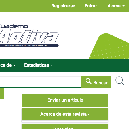
Registrarse
Entrar
Idioma
rca de
Estadísticas
Buscar
Enviar
Enviar un artículo
un
Acerca
artículo
Acerca de esta revista
de
Tutoriales