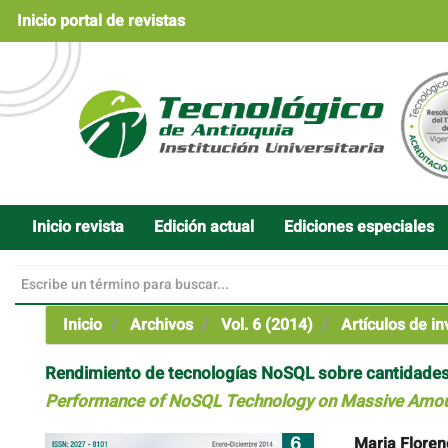
Navegación
Inicio portal de revistas
principal
Contenido
principal
Barra
lateral
Inicio revista
Edición actual
Ediciones especiales
Inicio
Archivos
Vol. 6 (2014)
Artículos de in
Rendimiento de tecnologías NoSQL sobre cantidades
Performance of NoSQL Technology on Massive Amou
Barra
Contenido
Maria Floren