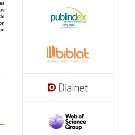
as
tas
de
on
 se