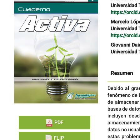
lateral
principal
Universidad 
del
del
https://orci
artículo
artículo
Marcelo Lóp
Universidad 
https://orci
Giovanni Daiá
Universidad 
Resumen
Debido al gra
fenómeno de B
de almacenar 
bases de datos
incluyen desd
PDF
almacenamient
datos no usua
estas problem
FLIP