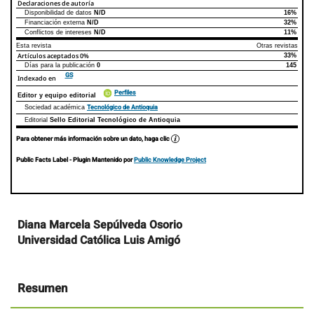
Declaraciones de autoría
Disponibilidad de datos
N/D
16%
Declaraciones de autoría
Este artículo
Otros artículos
Financiación externa
N/D
32%
Conflictos de intereses
N/D
11%
Esta revista
Otras revistas
Artículos aceptados
0%
33%
Días para la publicación
0
145
GS
Indexado en
Perfiles
Editor y equipo editorial
Tecnológico de Antioquia
Sociedad académica
Editorial
Sello Editorial Tecnológico de Antioquia
Para obtener más información sobre un dato, haga clic
Public Facts Label
- Plugin Mantenido por
Public Knowledge Project
Contenido
Diana Marcela Sepúlveda Osorio
principal
Universidad Católica Luis Amigó
del
artículo
Resumen