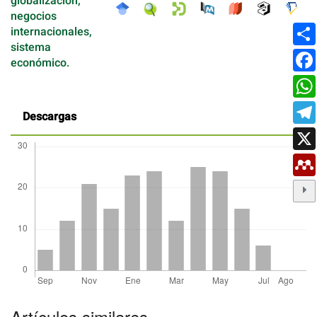
globalización,
negocios
internacionales,
sistema
económico.
Descargas
Detalles
del
Artículos similares