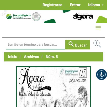
Navegación
Registrarse
Entrar
Idioma
principal
Contenido
principal
Barra
Toggle
lateral
naviga
Buscar
Inicio
Archivos
Núm. 3