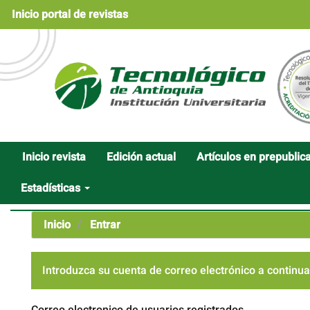
Navegación
Inicio portal de revistas
principal
Contenido
principal
Barra
lateral
Inicio revista
Edición actual
Artículos en prepublic
Estadísticas
Inicio
Entrar
Introduzca su cuenta de correo electrónico a continua