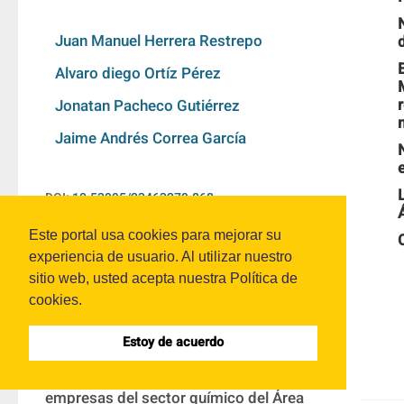
Juan Manuel Herrera Restrepo
Alvaro diego Ortíz Pérez
Jonatan Pacheco Gutiérrez
Jaime Andrés Correa García
DOI:
10.53995/23463279.868
Este portal usa cookies para mejorar su
experiencia de usuario. Al utilizar nuestro
Resumen:
sitio web, usted acepta nuestra Política de
cookies.
el objetivo del presente artículo consiste 
Estoy de acuerdo
en establecer cuáles son los indicadores 
medioambientales que podrían revelar las 
empresas del sector químico del Área 