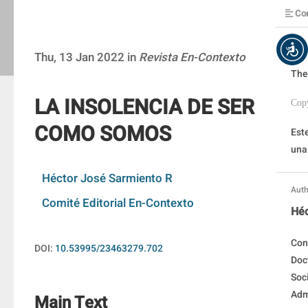
Con
Thu, 13 Jan 2022 in
Revista En-Contexto
The
LA INSOLENCIA DE SER
Cop
COMO SOMOS
Este
una
Héctor José Sarmiento R
Auth
Comité Editorial En-Contexto 
Héc
Con
DOI:
10.53995/23463279.702
Doc
Soci
Adm
Main Text