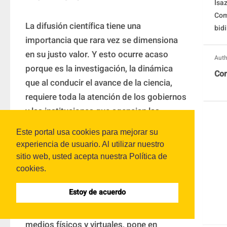
Isa
Com
La difusión científica tiene una 
bid
importancia que rara vez se dimensiona 
en su justo valor. Y esto ocurre acaso 
Auth
porque es la investigación, la dinámica 
Com
que al conducir el avance de la ciencia, 
requiere toda la atención de los gobiernos 
y las instituciones que agencian las 
políticas públicas que la hacen posible. 
Este portal usa cookies para mejorar su
Pero poco o nada lograría avanzar el 
experiencia de usuario. Al utilizar nuestro
conocimiento científico sino fuera porque 
sitio web, usted acepta nuestra Política de
paralelo a su desarrollo, tiene lugar la 
cookies.
dinámica de la difusión científica que, a 
Estoy de acuerdo
través de revistas especializadas, libros 
de texto, eventos académicos y otros 
medios físicos y virtuales, pone en 