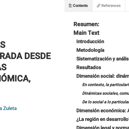
Contents
References
Resumen:
Main Text
Introducción
AS
Metodología
IRADA DESDE
Sistematización y anális
AS
Resultados
NÓMICA,
Dimensión social: dinámi
En contexto, la particular
Dinámicas sociales, comu
De lo social a lo particul
a Zuleta
Dimensión económica: Af
¿
La región en desarrollo
Dimensión legal y norma