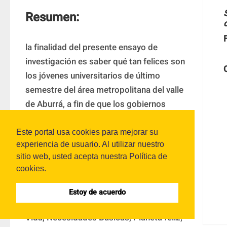
Resumen:
la finalidad del presente ensayo de 
investigación es saber qué tan felices son 
los jóvenes universitarios de último 
semestre del área metropolitana del valle 
de Aburrá, a fin de que los gobiernos 
conozcan qué tan satisfechos están ellos 
con sus municipalidades, se pueda 
Este portal usa cookies para mejorar su
experiencia de usuario. Al utilizar nuestro
reducir la migración califi cada y mejorar 
sitio web, usted acepta nuestra Política de
la efi ciencia del gasto público en 
cookies.
equipamiento de ciudad. La investigación 
se basa en los índices internacionales de: 
Estoy de acuerdo
Bienestar Pluridimensional, Calidad de 
Vida, Necesidades Básicas, Planeta feliz, 