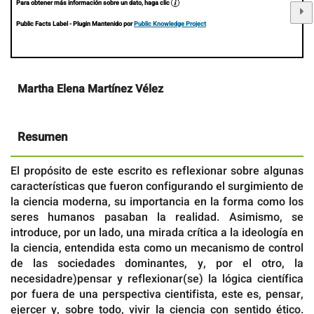
Para obtener más información sobre un dato, haga clic
Public Facts Label
- Plugin Mantenido por
Public Knowledge Project
Contenido
Martha Elena Martínez Vélez
principal
del
artículo
Resumen
El propósito de este escrito es reflexionar sobre algunas
características que fueron configurando el surgimiento de
la ciencia moderna, su importancia en la forma como los
seres humanos pasaban la realidad. Asimismo, se
introduce, por un lado, una mirada crítica a la ideología en
la ciencia, entendida esta como un mecanismo de control
de las sociedades dominantes, y, por el otro, la
necesidadre)pensar y reflexionar(se) la lógica científica
por fuera de una perspectiva cientifista, este es, pensar,
ejercer y, sobre todo, vivir la ciencia con sentido ético.