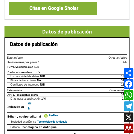
Citas en Google Sholar
Datos de publicación
Datos de publicación
Este artículo
Otros artículos
Revisores/as por pares
0
2.4
Perfil evaluadores/as N/D
Declaraciones de autoría
Disponibilidad de datos
N/D
16%
Declaraciones de autoría
Este artículo
Otros artículos
Financiación externa
No
32%
Conflictos de intereses
N/D
11%
Esta revista
Otras revistas
Artículos aceptados
0%
33%
Días para la publicación
146
145
GS
Indexado en
L
Perfiles
Editor y equipo editorial
Tecnológico de Antioquia
Sociedad académica
Editorial
Tecnológico de Antioquia