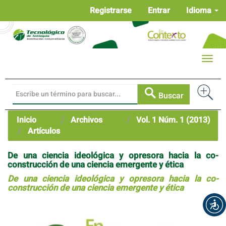
Navegación
Registrarse
Entrar
Idioma
principal
Contenido
principal
Barra
Toggle
lateral
naviga
Buscar
Inicio
Archivos
Vol. 1 Núm. 1 (2013)
Artículos
De una ciencia ideológica y opresora hacia la co-
construcción de una ciencia emergente y ética
De una ciencia ideológica y opresora hacia la co-
construcción de una ciencia emergente y ética
Barra
lateral