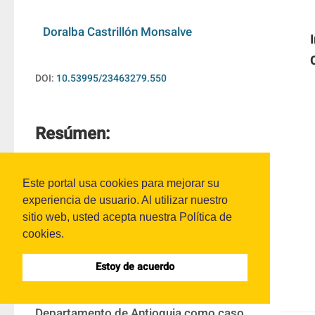
Doralba Castrillón Monsalve
DOI:
10.53995/23463279.550
Resúmen:
este artículo resultado de investigación 
Este portal usa cookies para mejorar su
magisterial, tiene por objeto determinar 
experiencia de usuario. Al utilizar nuestro
una metodología para la construcción de 
sitio web, usted acepta nuestra Política de
una herramienta financiera que permita la 
cookies.
articulación de los resultados de los 
Estoy de acuerdo
procesos de Presupuesto, Contabilidad y 
Tesorería en una Institución Pública del 
Departamento de Antioquia como caso 