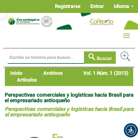
Navegación
Registrarse
Entrar
Idioma
principal
Contenido
principal
Barra
Toggle
lateral
naviga
Buscar
Inicio
Archivos
Vol. 1 Núm. 1 (2013)
Artículos
Perspectivas comerciales y logísticas hacia Brasil para
el empresariado antioqueño
Perspectivas comerciales y logísticas hacia Brasil para
el empresariado antioqueño
Barra
lateral