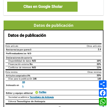
Citas en Google Sholar
Datos de publicación
Datos de publicación
Este artículo
Otros artículos
Revisores/as por pares
0
2.4
Perfil evaluadores/as N/D
Declaraciones de autoría
Disponibilidad de datos
N/D
16%
Declaraciones de autoría
Este artículo
Otros artículos
Financiación externa
No
32%
Conflictos de intereses
N/D
11%
Esta revista
Otras revistas
Artículos aceptados
0%
33%
Días para la publicación
146
145
GS
Indexado en
L
Perfiles
Editor y equipo editorial
Tecnológico de Antioquia
Sociedad académica
Editorial
Tecnológico de Antioquia