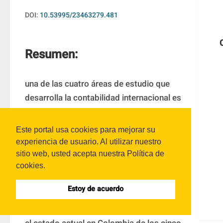
DOI:
10.53995/23463279.481
Resumen:
una de las cuatro áreas de estudio que 
desarrolla la contabilidad internacional es 
la de sistemas contables. Este artículo es 
producto del proyecto de investigación 
Este portal usa cookies para mejorar su
“Caracterización del Sistema Contable 
experiencia de usuario. Al utilizar nuestro
Colombiano”, que tomó la propuesta de J. 
sitio web, usted acepta nuestra Política de
cookies.
I. Jarne desde un enfoque descriptivo. 
Para ello, se presenta la propuesta de 
Estoy de acuerdo
estructuración de un sistema contable de 
este autor, con base en la cual se describe 