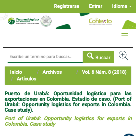
Navegación
Registrarse
Entrar
Idioma
principal
Contenido
principal
Barra
Toggle
lateral
naviga
Buscar
Inicio
Archivos
Vol. 6 Núm. 8 (2018)
Artículos
Puerto de Urabá: Oportunidad logística para las
exportaciones en Colombia. Estudio de caso. (Port of
Urabá: Opportunity logistics for exports in Colombia.
Case study).
Port of Urabá: Opportunity logistics for exports in
Colombia. Case study