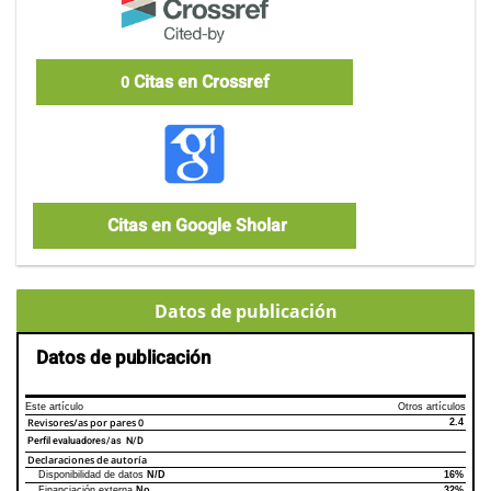
Citas en Crossref
0
Citas en Google Sholar
Datos de publicación
Datos de publicación
Este artículo
Otros artículos
Revisores/as por pares
0
2.4
Perfil evaluadores/as N/D
Declaraciones de autoría
Disponibilidad de datos
N/D
16%
Declaraciones de autoría
Este artículo
Otros artículos
Financiación externa
No
32%