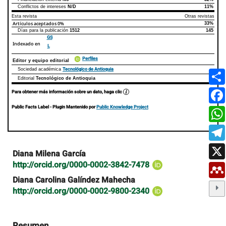
Conflictos de intereses
N/D
11%
Esta revista
Otras revistas
Artículos aceptados
0%
33%
Días para la publicación
1512
145
GS
Indexado en
L
Perfiles
Editor y equipo editorial
Tecnológico de Antioquia
Sociedad académica
Editorial
Tecnológico de Antioquia
Para obtener más información sobre un dato, haga clic
Public Facts Label
- Plugin Mantenido por
Public Knowledge Project
Contenido
Diana Milena García
principal
http://orcid.org/0000-0002-3842-7478
del
artículo
Diana Carolina Galíndez Mahecha
http://orcid.org/0000-0002-9800-2340
Resumen