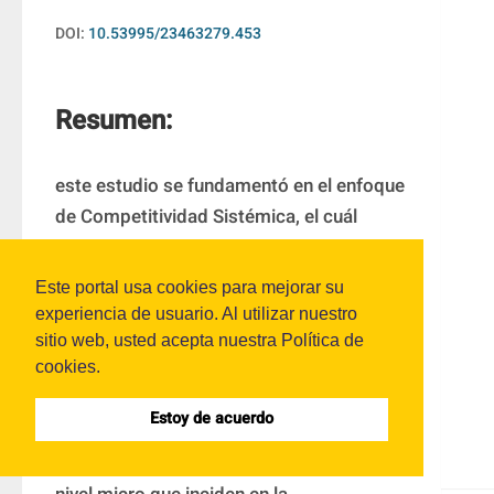
DOI:
10.53995/23463279.453
Resumen:
este estudio se fundamentó en el enfoque 
de Competitividad Sistémica, el cuál 
sostiene que los factores que influyen en 
la misma son los que se encuentran 
Este portal usa cookies para mejorar su
desde los niveles internos (micro) hasta 
experiencia de usuario. Al utilizar nuestro
los externos (meso, macro y meta). En 
sitio web, usted acepta nuestra Política de
cookies.
esta investigación se analiza la Mipyme 
de Querétaro en México, en los sectores 
Estoy de acuerdo
industria, comercio y servicios, con la 
finalidad de conocer los factores en el 