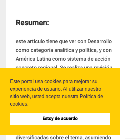
Resumen:
este artículo tiene que ver con Desarrollo 
como categoría analítica y política, y con 
América Latina como sistema de acción 
concreto regional. Se realiza una revisión 
de la categoría en diferentes contextos, 
Este portal usa cookies para mejorar su
ámbitos y definiciones, tratando de 
experiencia de usuario. Al utilizar nuestro
encontrar en estos algunos aspectos 
sitio web, usted acepta nuestra Política de
comunes, para analizar lo que se 
cookies.
considera desarrollo económico- político 
Estoy de acuerdo
y, por lo tanto, social o humano. Se 
revisan las propuestas alternativas y 
diversificadas sobre el tema, asumiendo 