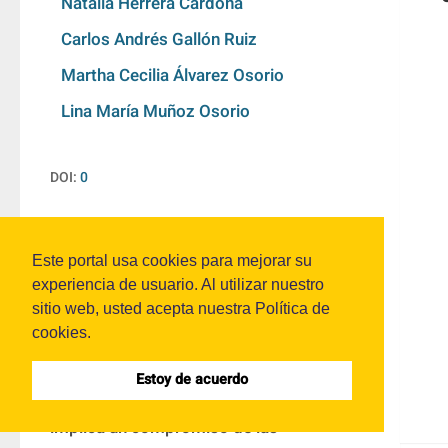
Natalia Herrera Cardona
Carlos Andrés Gallón Ruiz
Martha Cecilia Álvarez Osorio
Lina María Muñoz Osorio
DOI:
0
Resumen
Este portal usa cookies para mejorar su
experiencia de usuario. Al utilizar nuestro
sitio web, usted acepta nuestra Política de
La Responsabilidad Social Empresarial, 
cookies.
RSE, es uno de los conceptos modernos 
que ha adquirido mayor relevancia en los 
Estoy de acuerdo
últimos años en el mundo, en tanto 
implica un compromiso de las 