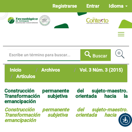
Navegación
Registrarse
Entrar
Idioma
principal
Contenido
principal
Barra
Toggle
lateral
naviga
Buscar
Inicio
Archivos
Vol. 3 Núm. 3 (2015)
Artículos
Construcción permanente del sujeto-maestro.
Transformación subjetiva orientada hacia la
emancipación
Construcción permanente del sujeto-maestro.
Transformación subjetiva orientada hacia la
emancipación