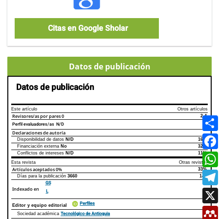
Citas en Google Sholar
Datos de publicación
Datos de publicación
Este artículo
Otros artículos
Revisores/as por pares
0
2.4
Perfil evaluadores/as N/D
Declaraciones de autoría
Disponibilidad de datos
N/D
16%
Declaraciones de autoría
Este artículo
Otros artículos
Financiación externa
No
32%
Conflictos de intereses
N/D
11%
Esta revista
Otras revistas
Artículos aceptados
0%
33%
Días para la publicación
3660
145
GS
Indexado en
L
Perfiles
Editor y equipo editorial
Tecnológico de Antioquia
Sociedad académica