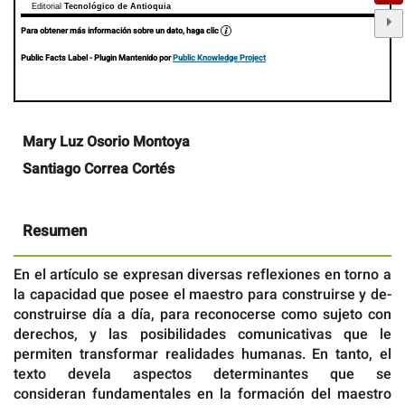
Editorial
Tecnológico de Antioquia
Para obtener más información sobre un dato, haga clic
Public Facts Label
- Plugin Mantenido por
Public Knowledge Project
Contenido
Mary Luz Osorio Montoya
principal
Santiago Correa Cortés
del
artículo
Resumen
En el artículo se expresan diversas reflexiones en torno a
la capacidad que posee el maestro para construirse y de-
construirse día a día, para reconocerse como sujeto con
derechos, y las posibilidades comunicativas que le
permiten transformar realidades humanas. En tanto, el
texto devela aspectos determinantes que se
consideran fundamentales en la formación del maestro