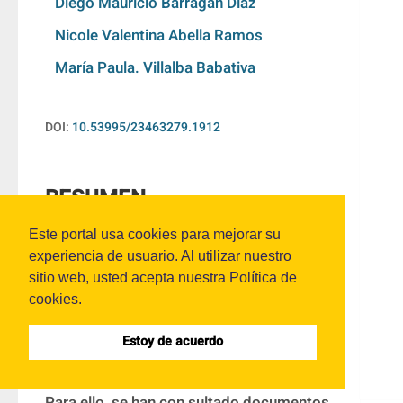
Diego Mauricio Barragán Díaz
Nicole Valentina Abella Ramos
María Paula. Villalba Babativa
DOI:
10.53995/23463279.1912
RESUMEN
Este portal usa cookies para mejorar su
El objetivo del presente artículo es 
experiencia de usuario. Al utilizar nuestro
identificar algunos determinantes de la 
sitio web, usted acepta nuestra Política de
participación de mujeres en juntas 
cookies.
directivas, así como recopilar diversas 
Estoy de acuerdo
estrategias para potencializar su 
presencia en estos órganos directivos. 
Para ello, se han con sultado documentos 