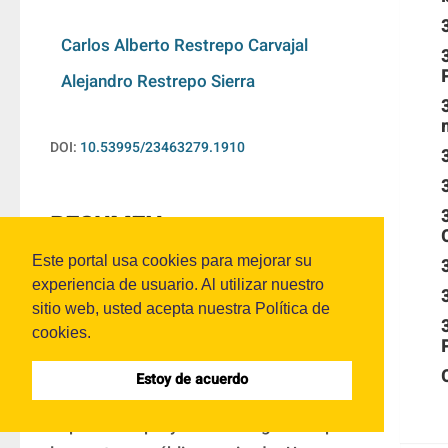
Carlos Alberto Restrepo Carvajal
Alejandro Restrepo Sierra
n
DOI:
10.53995/23463279.1910
RESUMEN
Este portal usa cookies para mejorar su
Para la realización de este trabajo se 
experiencia de usuario. Al utilizar nuestro
sitio web, usted acepta nuestra Política de
utiliza una metodología dividida en dos 
cookies.
secciones; la primera parte se centra en el 
diagnóstico de madurez gerencial en los 
Estoy de acuerdo
proyectos, para un grupo empresarial que 
implementa proyectos de ingeniería para 