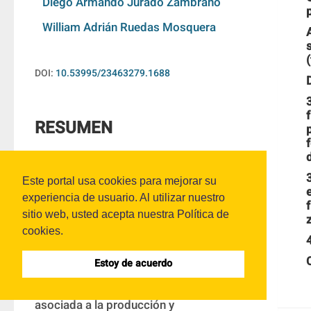
Diego Armando Jurado Zambrano
William Adrián Ruedas Mosquera
DOI:
10.53995/23463279.1688
RESUMEN
El emprendimiento es una estrategia de 
Este portal usa cookies para mejorar su
desarrollo económico territorial 
experiencia de usuario. Al utilizar nuestro
fundamental en cualquier geografía y en 
sitio web, usted acepta nuestra Política de
especial en Ocaña, Norte de Santander, 
cookies.
por su función central en la región del 
Estoy de acuerdo
Catatumbo, zona que ha sido 
profundamente afectada por la violencia 
asociada a la producción y 