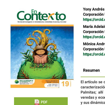
Barra
Contenido
Yony Andrés 
lateral
principal
Corporación 
del
del
https://orci
artículo
artículo
María Adelai
Corporación 
https://orci
Mónica Andr
Corporación 
https://orci
Resumen
El artículo se
caracterizac
Palmitas; all
veredas y eco
PDF
y sus dinámica