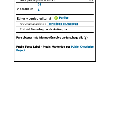
Días para la publicación
357
145
GS
Indexado en
L
Perfiles
Editor y equipo editorial
Tecnológico de Antioquia
Sociedad académica
Editorial
Tecnológico de Antioquia
Para obtener más información sobre un dato, haga clic
Public Facts Label
- Plugin Mantenido por
Public Knowledge
Project