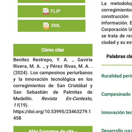
La metodolog
corregimiento
FLIP
construcció
información. E
XML
Corporación Un
se trata de r
ciudad y su es
Cómo citar
Palabras cl
Benítez Restrepo, Y. A. ., Gaviria
Rivera, M. A. ., y Pérez Rivas, M. A. .
(2024). Los campesinos periurbanos
Ruralidad per
y la innovación tecnológica en los
corregimientos de San Cristóbal y
San Sebastián de Palmitas de
Campesinado 
Medellín.
Revista En-Contexto
,
11
(19).
https://doi.org/10.53995/23463279.1
Innovación te
458
Desarrollo rur
Más formatos de cita