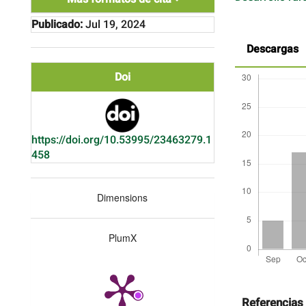
Publicado:
Jul 19, 2024
Descargas
Doi
https://doi.org/10.53995/23463279.1
458
Dimensions
PlumX
Detalles
del
artículo
Referencias