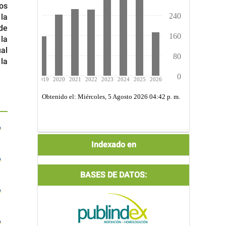
os
la
de
 la
ual
 la
Indexada
Indexado en
por:
BASES DE DATOS: