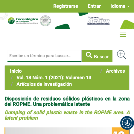
Navegación
Registrarse
Entrar
Idioma
principal
Contenido
principal
Barra
Toggle
lateral
naviga
Buscar
Inicio
Archivos
Vol. 13 Núm. 1 (2021): Volumen 13
Artículos de investigación
Disposición de residuos sólidos plásticos en la zona
del ROPME. Una problemática latente
Dumping of solid plastic waste in the ROPME area. A
latent problem
Barra