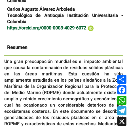
Colombia
artículo
Carlos Augusto Álvarez Arboleda
Tecnológico de Antioquia Institución Universitaria -
Colombia
https://orcid.org/0000-0003-4029-6072
Resumen
Una gran preocupación mundial es el impacto ambiental
que causa la contaminación de residuos sólidos plásticas
en las áreas marítimas. Esta cuestión ha sido
ampliamente estudiada en los países aledaños a la Zona
Marítima de la Organización Regional para la Protección
del Medio Marino (ROPME) donde actualmente existe un
amplio y rápido crecimiento demográfico y económico, lo
cual ha ocasionado un considerable deterioro de los
ecosistemas costeros. En este documento se describen
generalidades de los residuos plásticos en el área del
ROPME y características de estos desechos. Mediante la