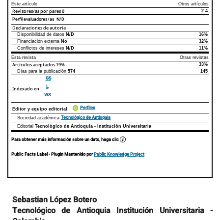
Este artículo
Otros artículos
Revisores/as por pares
0
2.4
Perfil evaluadores/as N/D
Declaraciones de autoría
Disponibilidad de datos
N/D
16%
Declaraciones de autoría
Este artículo
Otros artículos
Financiación externa
No
32%
Conflictos de intereses
N/D
11%
Esta revista
Otras revistas
Artículos aceptados
19%
33%
Días para la publicación
574
145
GS
L
Indexado en
WS
Perfiles
Editor y equipo editorial
Tecnológico de Antioquia
Sociedad académica
Editorial
Tecnológico de Antioquia - Institución Universitaria
Para obtener más información sobre un dato, haga clic
Public Facts Label
- Plugin Mantenido por
Public Knowledge Project
Contenido
Sebastian López Botero
principal
Tecnológico de Antioquia Institución Universitaria -
del