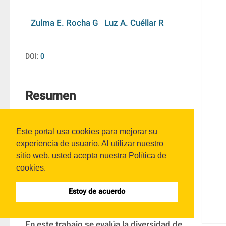
Zulma E. Rocha G
Luz A. Cuéllar R
DOI:
0
Resumen
La restauración ecológica es una 
Este portal usa cookies para mejorar su
alternativa orientada a la recuperación de 
experiencia de usuario. Al utilizar nuestro
ecosistemas, razón por la cual, es 
sitio web, usted acepta nuestra Política de
fundamental el seguimiento de esta 
cookies.
estrategia en el tiempo, con el fin de 
Estoy de acuerdo
establecer los posibles cambios sobre la 
estructura y función de áreas intervenidas. 
En este trabajo se evalúa la diversidad de 