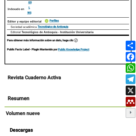
GS
L
Indexado en
WS
Perfiles
Editor y equipo editorial
Tecnológico de Antioquia
Sociedad académica
Editorial
Tecnológico de Antioquia - Institución Universitaria
Para obtener más información sobre un dato, haga clic
Public Facts Label
- Plugin Mantenido por
Public Knowledge Project
Contenido
Revista Cuaderno Activa
principal
del
artículo
Resumen
Volumen nueve
Descargas