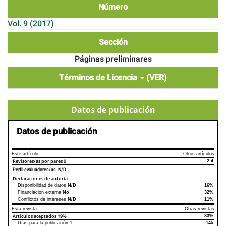
Número
Vol. 9 (2017)
Sección
Páginas preliminares
Términos de Licencia
(VER)
Datos de publicación
Datos de publicación
Este artículo
Otros artículos
Revisores/as por pares
0
2.4
Perfil evaluadores/as N/D
Declaraciones de autoría
Disponibilidad de datos
N/D
16%
Declaraciones de autoría
Este artículo
Otros artículos
Financiación externa
No
32%
Conflictos de intereses
N/D
11%
Esta revista
Otras revistas
Artículos aceptados
19%
33%
Días para la publicación
1
145