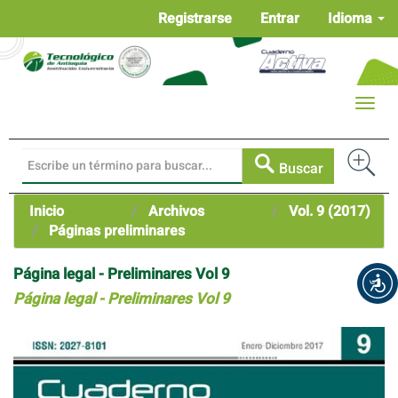
Navegación
Registrarse
Entrar
Idioma
principal
Contenido
principal
Barra
Toggle
lateral
naviga
Buscar
Inicio
Archivos
Vol. 9 (2017)
Páginas preliminares
Página legal - Preliminares Vol 9
Página legal - Preliminares Vol 9
Barra
lateral
del
artículo