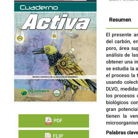
lateral
principal
del
del
artículo
artículo
Resumen
El presente ar
del carbón, e
poro, área su
análisis de la
obtener una in
se estudia la 
el proceso la
usando colect
DLVO, medidas 
los procesos 
biológicos co
gran potencia
tienen la ve
PDF
microorganism
Palabras clave
FLIP