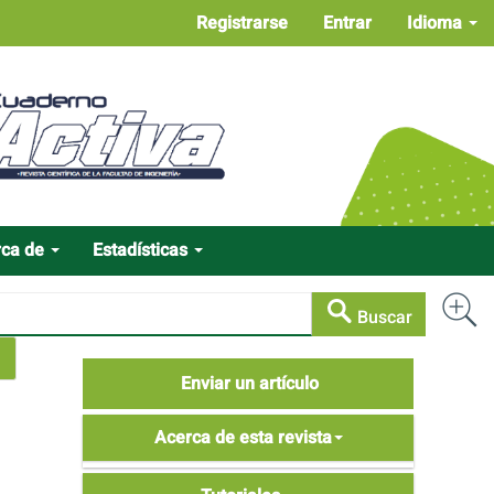
Registrarse
Entrar
Idioma
rca de
Estadísticas
Buscar
Enviar
Enviar un artículo
un
Acerca
artículo
Acerca de esta revista
de
Tutoriales