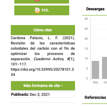
Descargas
XML
Cómo citar
Cardona Palacio, L. F. (2021).
Revisión de las características
coloidales del carbón con el fin de
optimizar los procesos de
separación.
Cuaderno Activa
,
8
(1),
101–117.
https://doi.org/10.53995/20278101.3
34
Más formatos de cita
Detalles
del
Publicado:
Dec 3, 2021
artículo
Referencias