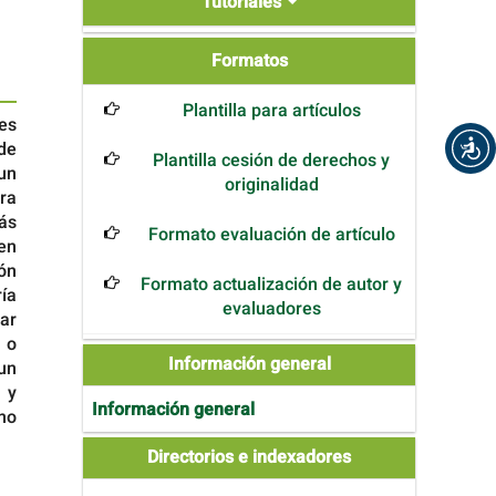
Tutoriales
Formatos
Formatos
Plantilla para artículos
les
de
Plantilla cesión de derechos y
 un
originalidad
ara
más
Formato evaluación de artículo
 en
ión
Formato actualización de autor y
ría
evaluadores
zar
 o
Información general
un
 y
Información general
mo
Directories
Directorios e indexadores
and
Indexers