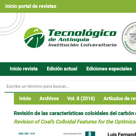
Navegación
Inicio portal de revistas
principal
Contenido
principal
Barra
lateral
Inicio revista
Edición actual
Ediciones especiales
Inicio
Archivos
Vol. 8 (2016)
Artículos de re
Revisión de las características coloidales del carbón
Revision of Coal’s Colloidal Features for the Optimiz
Barra
Contenido
Luis Fernand