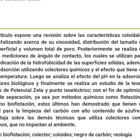
tículo expone una revisión sobre las características coloida
nfatizando acerca de su viscosidad, distribución del tamaño 
perficial y volumen total de poro. Posteriormente se realiza
s mediciones de ángulo de contacto, los cuales se utilizan p
dicación de la hidrofobicidad de las superficies sólidas, ade
adsorción utilizando colectores químicos y el efecto que tiene
 temperatura. Luego se analiza el efecto del pH en la adsorc
ores biológicos y finalmente se realiza un estudio de la teo
de Potencial Zeta y punto isoeléctrico; con el fin de optimi
de separación, ya sea por métodos químicos como flotación
mo bioflotación; estos últimos han demostrado que tienen 
l para la limpieza del carbón con alto contenido de azufre
ntaja sobre las demás técnicas que utiliza colectores co
os, que no impactan al ambiente.
:
bioflotación; colector; coloides; negro de carbón; reología