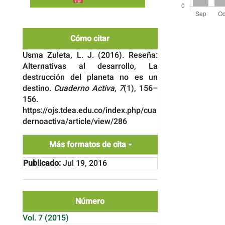
Detalles
del
Cómo citar
artículo
Usma Zuleta, L. J. (2016). Reseña:
Alternativas al desarrollo, La
destrucción del planeta no es un
destino.
Cuaderno Activa
,
7
(1), 156–
156.
https://ojs.tdea.edu.co/index.php/cua
dernoactiva/article/view/286
Más formatos de cita
Publicado:
Jul 19, 2016
Número
Vol. 7 (2015)