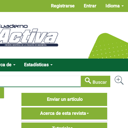
Registrarse
Entrar
Idioma
rca de
Estadísticas
Buscar
Enviar
Enviar un artículo
un
Acerca
artículo
Acerca de esta revista
de
Tutoriales