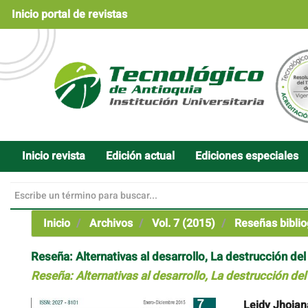
Navegación
Inicio portal de revistas
principal
Contenido
principal
Barra
lateral
Inicio revista
Edición actual
Ediciones especiales
Inicio
Archivos
Vol. 7 (2015)
Reseñas biblio
Reseña: Alternativas al desarrollo, La destrucción del
Reseña: Alternativas al desarrollo, La destrucción del
Barra
Contenido
Leidy Jhojan