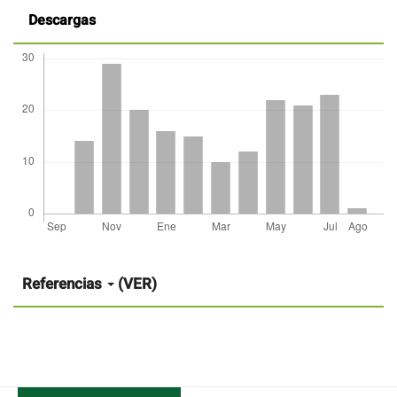
Descargas
Detalles
del
artículo
Referencias
(VER)