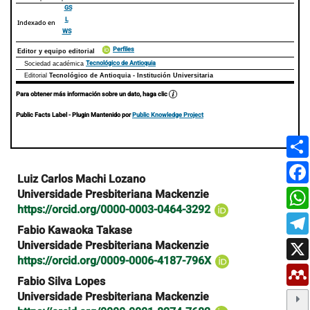
GS
L
Indexado en
WS
Perfiles
Editor y equipo editorial
Tecnológico de Antioquia
Sociedad académica
Editorial
Tecnológico de Antioquia - Institución Universitaria
Para obtener más información sobre un dato, haga clic
Public Facts Label
- Plugin Mantenido por
Public Knowledge Project
Contenido
Luiz Carlos Machi Lozano
principal
Universidade Presbiteriana Mackenzie
del
https://orcid.org/0000-0003-0464-3292
artículo
Fabio Kawaoka Takase
Universidade Presbiteriana Mackenzie
https://orcid.org/0009-0006-4187-796X
Fabio Silva Lopes
Universidade Presbiteriana Mackenzie