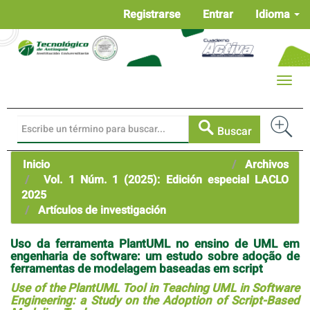
Navegación
Registrarse
Entrar
Idioma
principal
Contenido
principal
Barra
Toggle
lateral
naviga
Buscar
Inicio
Archivos
Vol. 1 Núm. 1 (2025): Edición especial LACLO
2025
Artículos de investigación
Uso da ferramenta PlantUML no ensino de UML em
engenharia de software: um estudo sobre adoção de
ferramentas de modelagem baseadas em script
Use of the PlantUML Tool in Teaching UML in Software
Engineering: a Study on the Adoption of Script-Based