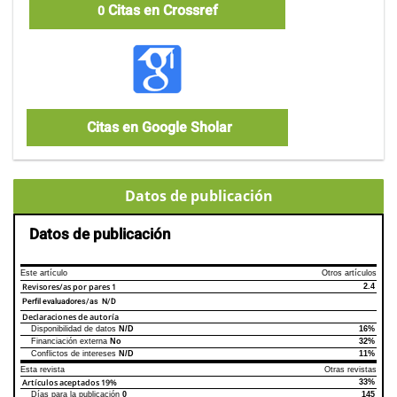
Citas en Crossref
0
Citas en Google Sholar
Datos de publicación
Datos de publicación
Este artículo
Otros artículos
Revisores/as por pares
1
2.4
Perfil evaluadores/as N/D
Declaraciones de autoría
Disponibilidad de datos
N/D
16%
Declaraciones de autoría
Este artículo
Otros artículos
Financiación externa
No
32%
Conflictos de intereses
N/D
11%
Esta revista
Otras revistas
Artículos aceptados
19%
33%
Días para la publicación
0
145