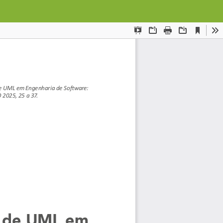
Des
De
PD