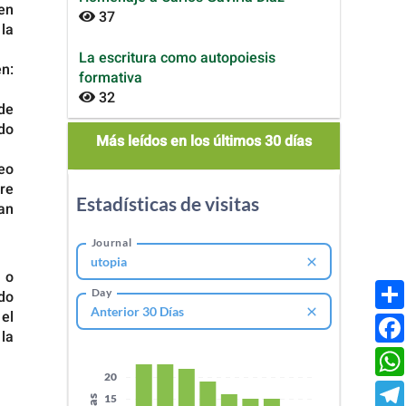
 en
37
la
La escritura como autopoiesis
en:
formativa
32
 de
ado
mas_leidos
Más leídos en los últimos 30 días
eo
tre
man
 o
ado
el
 la