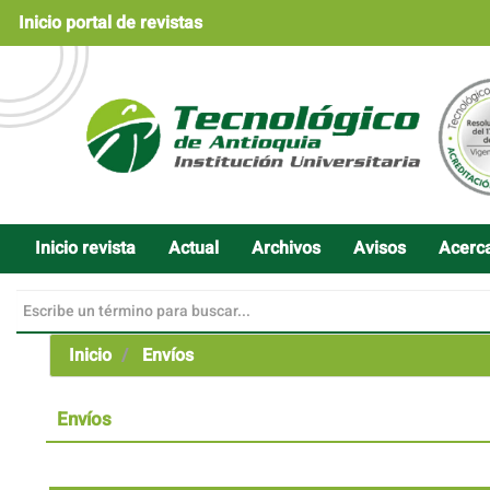
Navegación
Inicio portal de revistas
principal
Contenido
principal
Barra
lateral
Inicio revista
Actual
Archivos
Avisos
Acerc
Inicio
Envíos
Envíos