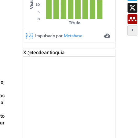
X @tecdeantioquia
X
o,
das
nal
nto
ar