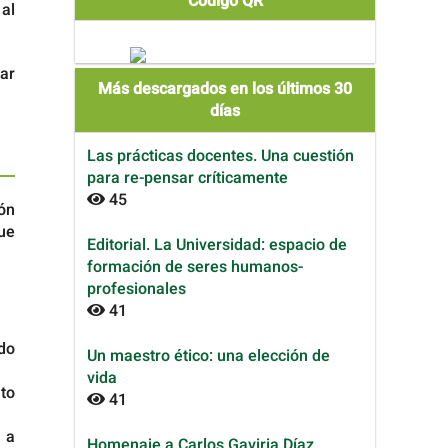
Código QR
 al
rar
Más descargados en los últimos 30
días
Las prácticas docentes. Una cuestión
para re-pensar críticamente
45
ión
que
Editorial. La Universidad: espacio de
formación de seres humanos-
profesionales
41
do
Un maestro ético: una elección de
vida
to
41
 a
Homenaje a Carlos Gaviria Díaz