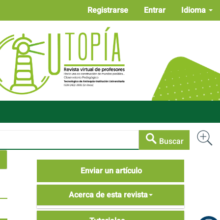
Registrarse
Entrar
Idioma
Buscar
Enviar
Enviar un artículo
un
Acerca
artículo
Acerca de esta revista
de
Tutoriales