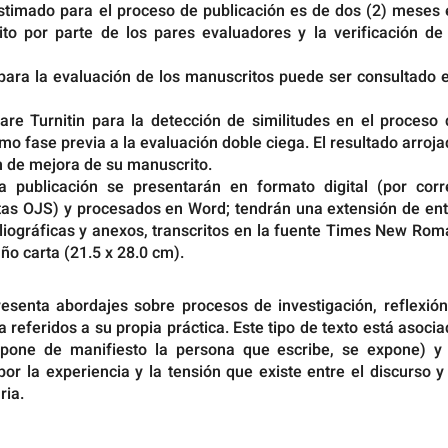
 estimado para el proceso de publicación es de dos (2) meses
to por parte de los pares evaluadores y la verificación de 
para la evaluación de los manuscritos puede ser consultado 
tware Turnitin para la detección de similitudes en el proceso
o fase previa a la evaluación doble ciega. El resultado arroj
 de mejora de su manuscrito.
a publicación se presentarán en formato digital (por corr
istas OJS) y procesados en Word; tendrán una extensión de en
bliográficas y anexos, transcritos en la fuente Times New Ro
ño carta (21.5 x 28.0 cm).
esenta abordajes sobre procesos de investigación, reflexión
a referidos a su propia práctica. Este tipo de texto está asoci
se pone de manifiesto la persona que escribe, se expone) y 
r la experiencia y la tensión que existe entre el discurso y
ria.