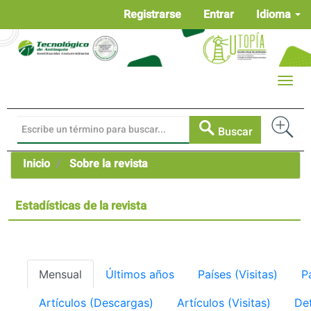
Navegación
Registrarse
Entrar
Idioma
principal
Contenido
principal
Barra
Toggle
lateral
naviga
Buscar
Inicio
Sobre la revista
Estadísticas de la revista