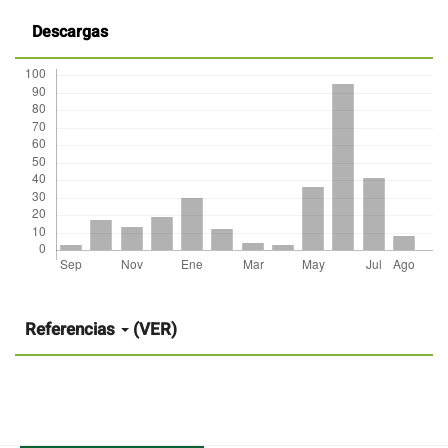
Descargas
Detalles
del
artículo
Referencias
(VER)