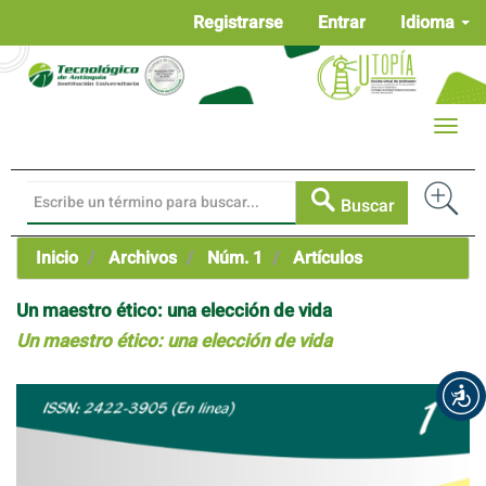
Navegación
Registrarse
Entrar
Idioma
principal
Contenido
principal
Barra
Toggle
lateral
naviga
Buscar
Inicio
Archivos
Núm. 1
Artículos
Un maestro ético: una elección de vida
Un maestro ético: una elección de vida
Barra
lateral
del
artículo