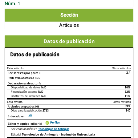
Núm. 1
Sección
Artículos
Datos de publicación
Datos de publicación
Este artículo
Otros artículos
Revisores/as por pares
0
2.4
Perfil evaluadores/as N/D
Declaraciones de autoría
Disponibilidad de datos
N/D
16%
Declaraciones de autoría
Este artículo
Otros artículos
Financiación externa
N/D
32%
Conflictos de intereses
N/D
11%
Esta revista
Otras revistas
Artículos aceptados
0%
33%
Días para la publicación
2713
145
GS
Indexado en
Perfiles
Editor y equipo editorial
Tecnológico de Antioquia
Sociedad académica
Editorial
Tecnológico de Antioquia - Institución Universitaria