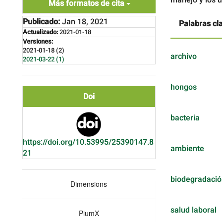
Más formatos de cita
Publicado:
Jan 18, 2021
Palabras cl
Actualizado:
2021-01-18
Versiones:
2021-01-18 (2)
archivo
2021-03-22 (1)
hongos
Doi
bacteria
https://doi.org/10.53995/25390147.8
ambiente
21
biodegradació
Dimensions
salud laboral
PlumX