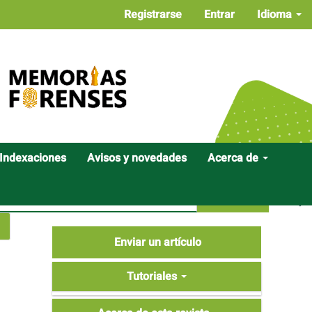
Registrarse
Entrar
Idioma
Indexaciones
Avisos y novedades
Acerca de
Buscar
Enviar
Enviar un artículo
un
Tutoriales
artículo
Tutoriales
Acerca