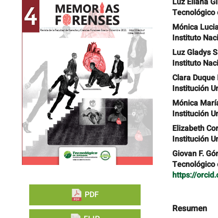
Barra
Contenido
Luz Eliana G
lateral
principal
Tecnológico 
del
del
artículo
artículo
Mónica Luci
Instituto Na
Luz Gladys 
Instituto Na
Clara Duque 
Institución U
Mónica Marí
Institución U
Elizabeth Co
Institución U
Giovan F. G
Tecnológico 
https://orci
PDF
Resumen