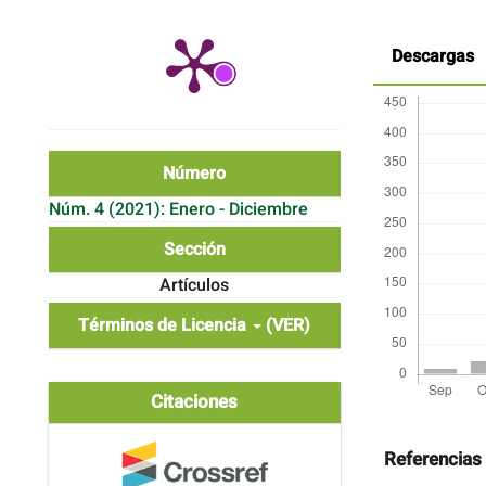
Descargas
Número
Núm. 4 (2021): Enero - Diciembre
Sección
Artículos
Términos de Licencia
(VER)
Citaciones
Detalles
del
artículo
Referencias