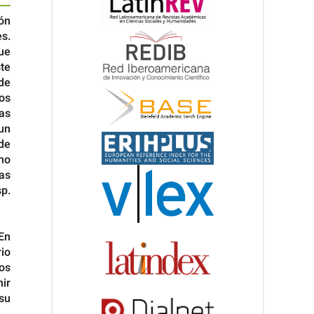
ón
es.
ue
te
de
os
ias
un
de
mo
as
p.
En
io
vos
ir
 su