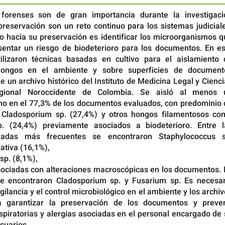
 forenses son de gran importancia durante la investigaci
preservación son un reto continuo para los sistemas judicial
o hacia su preservación es identificar los microorganismos q
sentar un riesgo de biodeterioro para los documentos. En es
tilizaron técnicas basadas en cultivo para el aislamiento 
hongos en el ambiente y sobre superficies de document
e un archivo histórico del Instituto de Medicina Legal y Cienc
egional Noroccidente de Colombia. Se aisló al menos 
o en el 77,3% de los documentos evaluados, con predominio 
Cladosporium sp. (27,4%) y otros hongos filamentosos co
p. (24,4%) previamente asociados a biodeterioro. Entre l
sladas más frecuentes se encontraron Staphylococcus s
ativa (16,1%),
sp. (8,1%),
asociadas con alteraciones macroscópicas en los documentos. 
e encontraron Cladosporium sp. y Fusarium sp. Es necesar
igilancia y el control microbiológico en el ambiente y los archi
a garantizar la preservación de los documentos y preven
spiratorias y alergias asociadas en el personal encargado de
suarios.