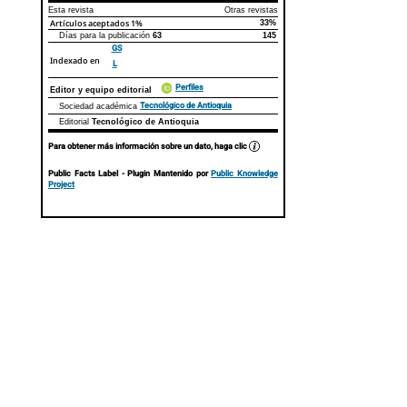
Esta revista
Otras revistas
Artículos aceptados
1%
33%
Días para la publicación
63
145
GS
Indexado en
L
Perfiles
Editor y equipo editorial
Tecnológico de Antioquia
Sociedad académica
Editorial
Tecnológico de Antioquia
Para obtener más información sobre un dato, haga clic
Public Facts Label
- Plugin Mantenido por
Public Knowledge
Project