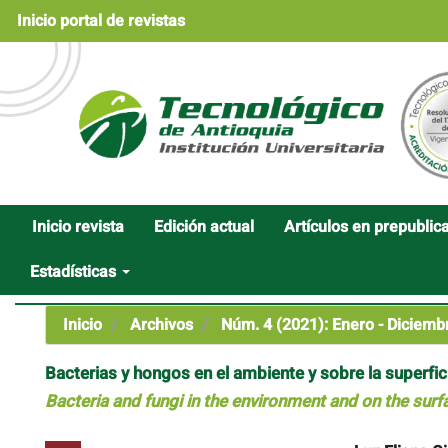
Navegación
Inicio portal de revistas
principal
Contenido
principal
Barra
lateral
Inicio revista
Edición actual
Artículos en prepublic
Estadísticas
Inicio
Archivos
Núm. 4 (2021): Enero - Diciemb
Bacterias y hongos en el ambiente y sobre la superf
Bacteria and fungi in the environment and on the sur