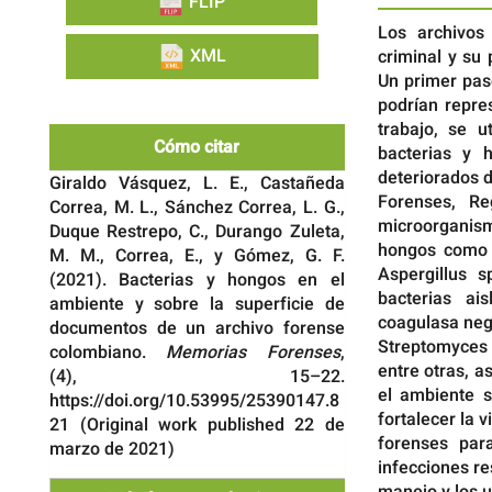
FLIP
Los archivos
XML
criminal y su 
Un primer pas
podrían repre
trabajo, se u
Cómo citar
bacterias y 
deteriorados d
Giraldo Vásquez, L. E., Castañeda
Forenses, R
Correa, M. L., Sánchez Correa, L. G.,
microorganism
Duque Restrepo, C., Durango Zuleta,
hongos como 
M. M., Correa, E., y Gómez, G. F.
Aspergillus s
(2021). Bacterias y hongos en el
bacterias ai
ambiente y sobre la superficie de
coagulasa neg
documentos de un archivo forense
Streptomyces 
colombiano.
Memorias Forenses
,
entre otras, 
(4), 15–22.
el ambiente s
https://doi.org/10.53995/25390147.8
fortalecer la v
21 (Original work published 22 de
forenses par
marzo de 2021)
infecciones re
manejo y los u