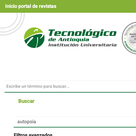
Navegación
Inicio portal de revistas
principal
Contenido
principal
Barra
lateral
Buscar
Buscar
artículos
por
Filtros avanzados