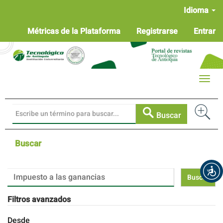
Navegación
Idioma
principal
Contenido
Métricas de la Plataforma
Registrarse
Entrar
principal
Barra
lateral
Toggle
naviga
Buscar
Buscar
Buscar
artículos
por
Filtros avanzados
Desde