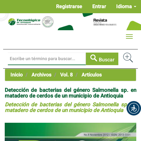
Navegación
Registrarse
Entrar
Idioma
principal
Contenido
principal
Barra
Toggle
lateral
naviga
Buscar
Inicio
Archivos
Vol. 8
Artículos
Detección de bacterias del género Salmonella sp. en
matadero de cerdos de un municipio de Antioquia
Detección de bacterias del género Salmonella sp. en
matadero de cerdos de un municipio de Antioquia
Barra
lateral
del