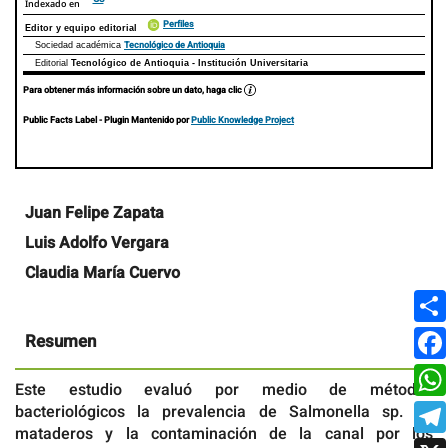
Indexado en
Perfiles
Editor y equipo editorial
Tecnológico de Antioquia
Sociedad académica
Editorial
Tecnológico de Antioquia - Institución Universitaria
Para obtener más información sobre un dato, haga clic
Public Facts Label
- Plugin Mantenido por
Public Knowledge Project
Contenido
Juan Felipe Zapata
principal
Luis Adolfo Vergara
del
artículo
Claudia María Cuervo
Resumen
Este estudio evaluó por medio de métodos
bacteriológicos la prevalencia de Salmonella sp. en
mataderos y la contaminación de la canal por los