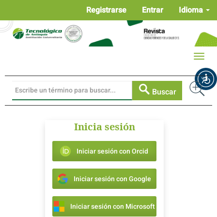
Navegación
Registrarse
Entrar
Idioma
principal
Contenido
principal
Barra
Toggle
lateral
naviga
Buscar
Inicia sesión
Iniciar sesión con Orcid
Iniciar sesión con Google
Iniciar sesión con Microsoft