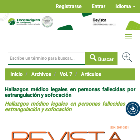
Navegación
Registrarse
Entrar
Idioma
principal
Contenido
principal
Barra
Toggle
lateral
naviga
Buscar
Inicio
Archivos
Vol. 7
Artículos
Hallazgos médico legales en personas fallecidas por
estrangulación y sofocación
Hallazgos médico legales en personas fallecidas por
estrangulación y sofocación
Barra
lateral
del