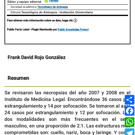
Perfiles
Editor y equipo editorial
Tecnológico de Antioquia
Sociedad académica
Editorial
Tecnológico de Antioquia - Institución Universitaria
Para obtener más información sobre un dato, haga clic
Public Facts Label
- Plugin Mantenido por
Public Knowledge Project
Contenido
Frank David Rojo González
principal
del
artículo
Resumen
Se revisaron las necropsias del año 2007 y 2008 en el
Instituto de Medicina Legal. Encontrándose 36 casos por
estrangulamiento y 14 por sofocación. Se tomaron al azar
24 casos por estrangulamiento y 12 por sofocación. Las
dos modalidades son más frecuentes en el sexo
masculino, en una proporción de 2:1. Las estructuras más
comprometidas son: cuello, nariz, boca y laringe. Y como