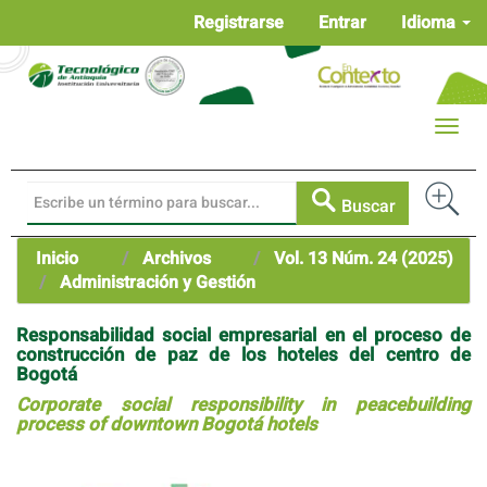
Navegación
Registrarse
Entrar
Idioma
principal
Contenido
principal
Barra
Toggle
lateral
naviga
Buscar
Inicio
Archivos
Vol. 13 Núm. 24 (2025)
Administración y Gestión
Responsabilidad social empresarial en el proceso de
construcción de paz de los hoteles del centro de
Bogotá
Corporate social responsibility in peacebuilding
process of downtown Bogotá hotels
Barra