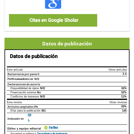
Citas en Google Sholar
Datos de publicación
Datos de publicación
Este artículo
Otros artículos
Revisores/as por pares
0
2.4
Perfil evaluadores/as N/D
Declaraciones de autoría
Disponibilidad de datos
N/D
16%
Declaraciones de autoría
Este artículo
Otros artículos
Financiación externa
No
32%
Conflictos de intereses
N/D
11%
Esta revista
Otras revistas
Artículos aceptados
0%
33%
Días para la publicación
361
145
GS
Indexado en
L
Perfiles
Editor y equipo editorial
Tecnológico de Antioquia
Sociedad académica