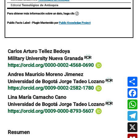
Editorial
Tecnológico de Antioquia
Para obtener más información sobre un dato, haga clic
Public Facts Label
- Plugin Mantenido por
Public Knowledge Project
Contenido
Carlos Arturo Tellez Bedoya
principal
Military University Nueva Granada
del
https://orcid.org/0000-0002-4568-0690
artículo
Andres Mauricio Moreno Jimenez
Universidad de Bogotá Jorge Tadeo Lozano
https://orcid.org/0009-0002-2582-1780
Lina María Camacho Cano
Universidad de Bogotá Jorge Tadeo Lozano
https://orcid.org/0009-0000-8793-5607
Resumen