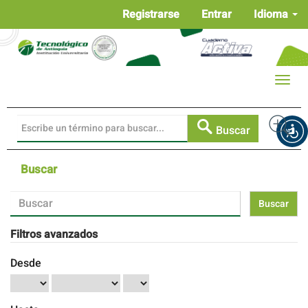
Navegación
Registrarse
Entrar
Idioma
principal
Contenido
principal
Barra
Toggle
lateral
naviga
Buscar
Buscar
Buscar
artículos
por
Filtros avanzados
Desde