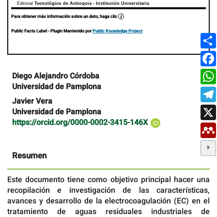
Editorial
Tecnológico de Antioquia - Institución Universitaria
Para obtener más información sobre un dato, haga clic
Public Facts Label
- Plugin Mantenido por
Public Knowledge Project
Contenido
Diego Alejandro Córdoba
principal
Universidad de Pamplona
del
artículo
Javier Vera
Universidad de Pamplona
https://orcid.org/0000-0002-3415-146X
Resumen
Este documento tiene como objetivo principal hacer una
recopilación e investigación de las características,
avances y desarrollo de la electrocoagulación (EC) en el
tratamiento de aguas residuales industriales de