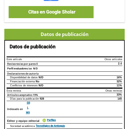
Citas en Google Sholar
Datos de publicación
Datos de publicación
Este artículo
Otros artículos
Revisores/as por pares
0
2.4
Perfil evaluadores/as N/D
Declaraciones de autoría
Disponibilidad de datos
N/D
16%
Declaraciones de autoría
Este artículo
Otros artículos
Financiación externa
No
32%
Conflictos de intereses
N/D
11%
Esta revista
Otras revistas
Artículos aceptados
19%
33%
Días para la publicación
928
145
GS
L
Indexado en
WS
Perfiles
Editor y equipo editorial
Tecnológico de Antioquia
Sociedad académica