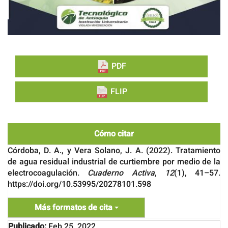
PDF
FLIP
Cómo citar
Córdoba, D. A., y Vera Solano, J. A. (2022). Tratamiento
de agua residual industrial de curtiembre por medio de la
electrocoagulación.
Cuaderno Activa
,
12
(1), 41–57.
https://doi.org/10.53995/20278101.598
Más formatos de cita
Publicado:
Feb 25, 2022