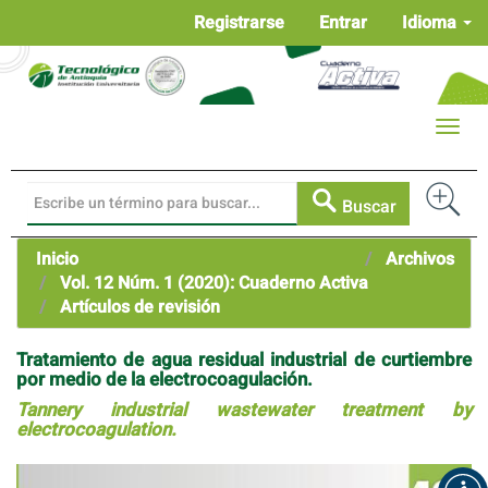
Navegación
Registrarse
Entrar
Idioma
principal
Contenido
principal
Barra
Toggle
lateral
naviga
Buscar
Inicio
Archivos
Vol. 12 Núm. 1 (2020): Cuaderno Activa
Artículos de revisión
Tratamiento de agua residual industrial de curtiembre
por medio de la electrocoagulación.
Tannery industrial wastewater treatment by
electrocoagulation.
Barra