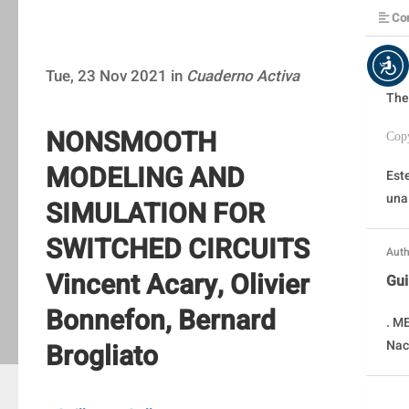
Con
Tue, 23 Nov 2021 in
Cuaderno Activa
The
NONSMOOTH
Cop
MODELING AND
Este
una
SIMULATION FOR
SWITCHED CIRCUITS
Auth
Vincent Acary, Olivier
Gui
Bonnefon, Bernard
. M
Nac
Brogliato