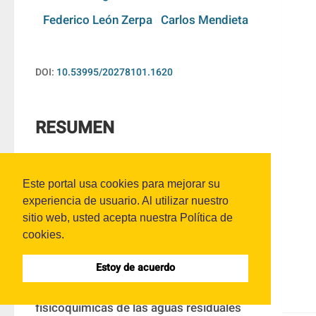
Federico León Zerpa
Carlos Mendieta
DOI:
10.53995/20278101.1620
RESUMEN
Las aguas residuales de las industrias 
Este portal usa cookies para mejorar su
azucareras presentan características 
experiencia de usuario. Al utilizar nuestro
complejas y su tratamiento constituye un 
sitio web, usted acepta nuestra Política de
desafío para los ingenieros ambientales, 
cookies.
especialmente en lo referente a su 
reutilización. El principal objetivo de este 
Estoy de acuerdo
estudio es determinar las características 
fisicoquímicas de las aguas residuales 