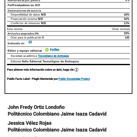
Revisores/as por pares
0
Perfil evaluadores/as N/D
Declaraciones de autoría
Disponibilidad de datos
N/D
16%
Declaraciones de autoría
Este artículo
Otros artículos
Financiación externa
N/D
32%
Conflictos de intereses
N/D
11%
Esta revista
Otras revistas
Artículos aceptados
0%
33%
Días para la publicación
0
145
GS
Indexado en
Perfiles
Editor y equipo editorial
Tecnológico de Antioquia
Sociedad académica
Editorial
Sello Editorial Tecnológico de Antioquia
Para obtener más información sobre un dato, haga clic
Public Facts Label
- Plugin Mantenido por
Public Knowledge Project
Contenido
John Fredy Ortiz Londoño
principal
Politécnico Colombiano Jaime Isaza Cadavid
del
artículo
Jessica Vélez Rojas
Politécnico Colombiano Jaime Isaza Cadavid