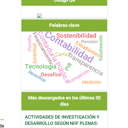
Código QR
Palabras clave
Contabilidad
Contaduría Pública
Financiamiento
Sostenibilidad
Plantilla
fiscalización
Pensión
Estudiantes
Juventud
Transparencia
Cartas
PIB
Tecnología
corrupción
Derechos
Desafíos
Medición
Más descargados en los últimos 30
días
ACTIVIDADES DE INVESTIGACIÓN Y
DESARROLLO SEGÚN NIIF PLENAS:
 de