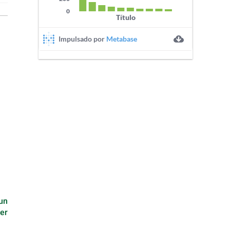
un
mer