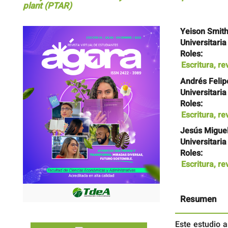
plant (PTAR)
Barra
Contenido
Yeison Smit
lateral
principal
Universitaria
del
del
Roles:
artículo
artículo
Escritura, re
Andrés Felip
Universitaria
Roles:
Escritura, re
Jesús Miguel
Universitaria
Roles:
Escritura, re
Resumen
Este estudio 