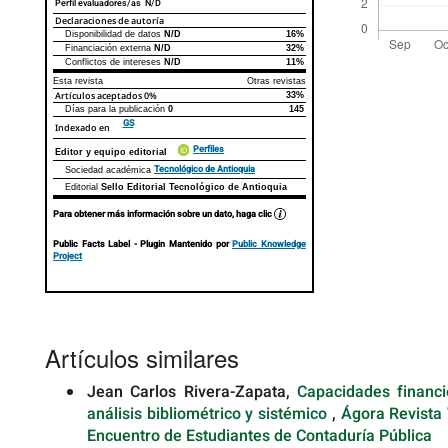
Perfil evaluadores/as N/D
Declaraciones de autoría
Disponibilidad de datos
N/D
16%
Declaraciones de autoría
Este artículo
Otros artículos
Financiación externa
N/D
32%
Conflictos de intereses
N/D
11%
Detalles
del
Esta revista
Otras revistas
Artículos aceptados
0%
33%
artículo
Días para la publicación
0
145
GS
Indexado en
Perfiles
Editor y equipo editorial
Tecnológico de Antioquia
Sociedad académica
Editorial
Sello Editorial Tecnológico de Antioquia
Para obtener más información sobre un dato, haga clic
Public Facts Label
- Plugin Mantenido por
Public Knowledge
Project
Artículos similares
Jean Carlos Rivera-Zapata,
Capacidades financi
análisis bibliométrico y sistémico
,
Ágora Revista 
Encuentro de Estudiantes de Contaduría Pública