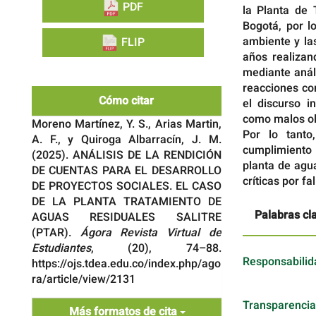
PDF
la Planta de 
Bogotá, por l
ambiente y la
FLIP
años realizan
mediante anál
reacciones co
Cómo citar
el discurso i
como malos olo
Moreno Martínez, Y. S., Arias Martin,
Por lo tanto
A. F., y Quiroga Albarracín, J. M.
cumplimiento 
(2025). ANÁLISIS DE LA RENDICIÓN
planta de agu
DE CUENTAS PARA EL DESARROLLO
críticas por fa
DE PROYECTOS SOCIALES. EL CASO
DE LA PLANTA TRATAMIENTO DE
Palabras cl
AGUAS RESIDUALES SALITRE
(PTAR).
Ágora Revista Virtual de
Estudiantes
, (20), 74–88.
Responsabilid
https://ojs.tdea.edu.co/index.php/ago
ra/article/view/2131
Transparencia
Más formatos de cita