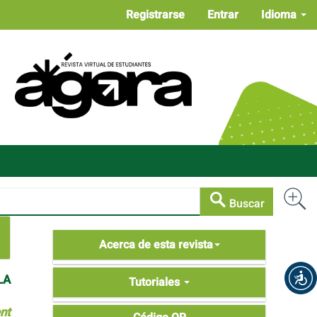
Registrarse
Entrar
Idioma
Buscar
Acerca
Acerca de esta revista
de
LA
Tutoriales
Tutoriales
nt