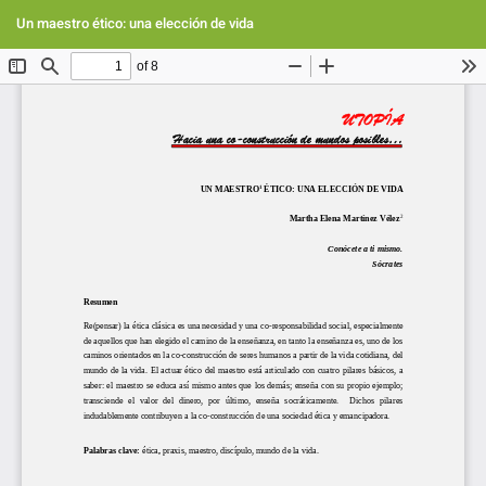
Volver
Des
De
a
Un maestro ético: una elección de vida
PD
los
detalles
del
artículo