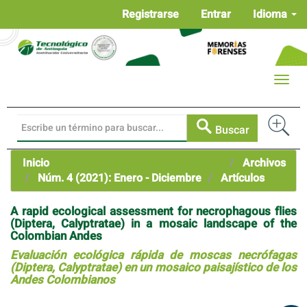
Navegación
Registrarse
Entrar
Idioma
principal
Contenido
principal
Barra
Toggle
lateral
naviga
Buscar
Inicio
Archivos
Núm. 4 (2021): Enero - Diciembre
Artículos
A rapid ecological assessment for necrophagous flies
(Diptera, Calyptratae) in a mosaic landscape of the
Colombian Andes
Evaluación ecológica rápida de moscas necrófagas
(Diptera, Calyptratae) en un mosaico paisajístico de los
Andes Colombianos