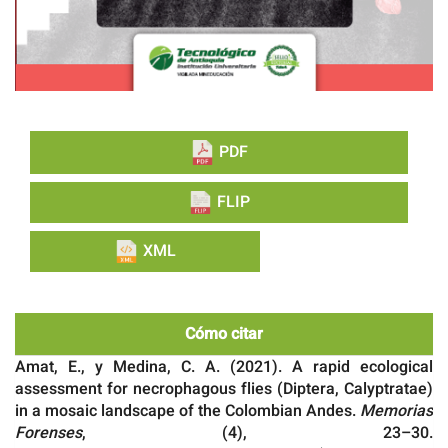
PDF
FLIP
XML
Cómo citar
Amat, E., y Medina, C. A. (2021). A rapid ecological
assessment for necrophagous flies (Diptera, Calyptratae)
in a mosaic landscape of the Colombian Andes.
Memorias
Forenses
, (4), 23–30.