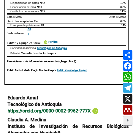
Disponibilidad de datos
N/D
16%
Declaraciones de autoría
Este artículo
Otros artículos
Financiación externa
N/D
32%
Conflictos de intereses
N/D
11%
Esta revista
Otras revistas
Artículos aceptados
1%
33%
Días para la publicación
63
145
GS
Indexado en
L
Perfiles
Editor y equipo editorial
Tecnológico de Antioquia
Sociedad académica
Editorial
Tecnológico de Antioquia
Para obtener más información sobre un dato, haga clic
Public Facts Label
- Plugin Mantenido por
Public Knowledge Project
Contenido
Eduardo Amat
principal
Tecnológico de Antioquia
del
https://orcid.org/0000-0002-0962-777X
artículo
Claudia A. Medina
Instituto de Investigación de Recursos Biológicos
Alexander von Humboldt