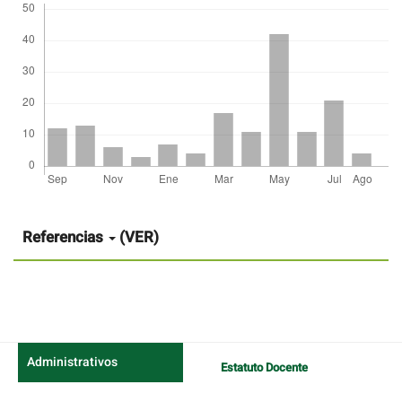
Detalles
del
artículo
Referencias
(VER)
Administrativos
Estatuto Docente