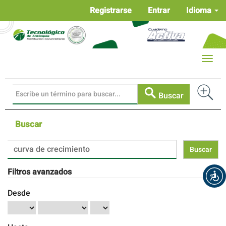
Navegación
Registrarse
Entrar
Idioma
principal
Contenido
principal
Barra
Toggle
lateral
naviga
Buscar
Buscar
Buscar
artículos
por
Filtros avanzados
Desde