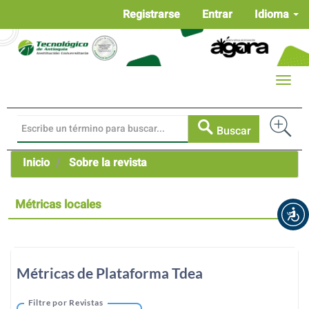
Navegación
Registrarse
Entrar
Idioma
principal
Contenido
principal
Barra
Toggle
lateral
naviga
Buscar
Inicio
Sobre la revista
Métricas locales